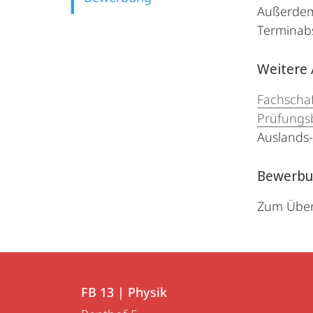
Außerdem 
Terminab
Weitere 
Fachscha
Prüfungs
Auslands-
Bewerbun
Zum Über
Kontakt
Kontaktinformationen
und
FB 13 | Physik
FB