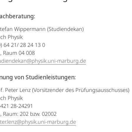
achberatung:
 Stefan Wippermann (Studiendekan)
ch Physik
0) 64 21/ 28 24 13 0
5, Raum 04 008
udiendekan@physik.uni-marburg.de
ung von Studienleistungen:
f. Peter Lenz (Vorsitzender des Prüfungsausschusses)
ch Physik
 6421 28-24291
, Raum: 202 bzw. 02002
ter.lenz@physik.uni-marburg.de