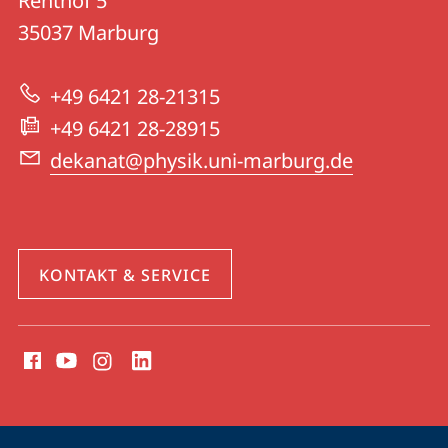
Renthof 5
13
Informationen
35037
Marburg
|
zur
Physik
+49 6421 28-21315
Website
+49 6421 28-28915
dekanat@physik.uni-marburg.de
KONTAKT & SERVICE
Social
Media
Kontakte
Service-