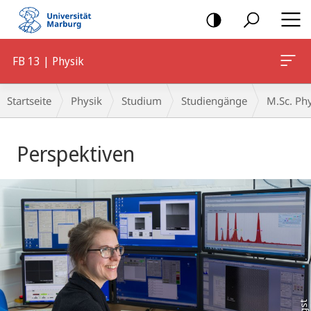
Mobile-
Navigation
FB 13 | Physik
Breadcrumb-
Startseite
Physik
Studium
Studiengänge
M.Sc. Ph
Navigation
Hauptinhalt
Perspektiven