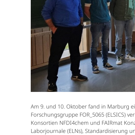
Am 9. und 10. Oktober fand in Marburg 
Forschungsgruppe FOR_5065 (ELSICS) vera
Konsortien NFDI4chem und FAIRmat Konz
Laborjournale (ELNs), Standardisierung 