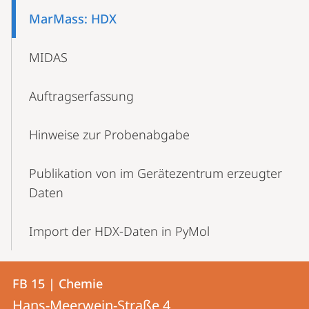
Content-
MarMass: HDX
Navigation
MIDAS
Auftragserfassung
Hinweise zur Probenabgabe
Publikation von im Gerätezentrum erzeugter
Daten
Import der HDX-Daten in PyMol
Kontakt
Kontaktinformationen
FB 15 | Chemie
FB
und
Hans-Meerwein-Straße 4