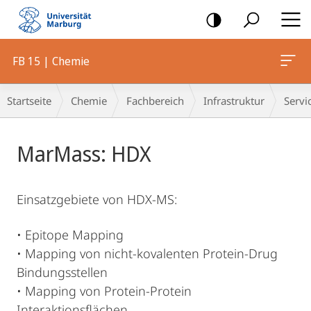
Mobile-
Navigation
FB 15 | Chemie
Breadcrumb-
Startseite
Chemie
Fachbereich
Infrastruktur
Servi
Navigation
Hauptinhalt
MarMass: HDX
Einsatzgebiete von HDX-MS:
• Epitope Mapping
• Mapping von nicht-kovalenten Protein-Drug
Bindungsstellen
• Mapping von Protein-Protein
Interaktionsflächen