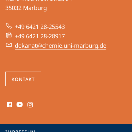
15
Informationen
35032
Marburg
|
zur
Chemie
+49 6421 28-25543
Website
+49 6421 28-28917
dekanat@chemie.uni-marburg.de
KONTAKT
Social
Media
Kontakte
Service-