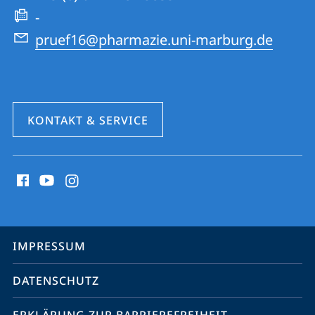
Website
-
pruef16@pharmazie.uni-marburg.de
KONTAKT & SERVICE
Social
Media
Kontakte
Service-
IMPRESSUM
Navigation
DATENSCHUTZ