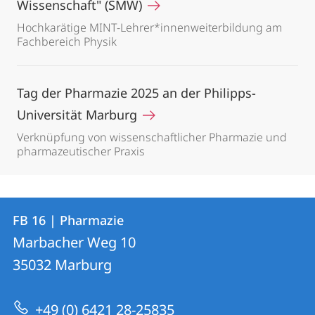
Wissenschaft" (SMW)
Hochkarätige MINT-Lehrer*innenweiterbildung am
Fachbereich Physik
Tag der Pharmazie 2025 an der Philipps-
Universität Marburg
Verknüpfung von wissenschaftlicher Pharmazie und
pharmazeutischer Praxis
Kontakt
Kontaktinformationen
FB 16 | Pharmazie
FB
und
Marbacher Weg 10
16
Informationen
35032
Marburg
|
zur
Pharmazie
+49 (0) 6421 28-25835