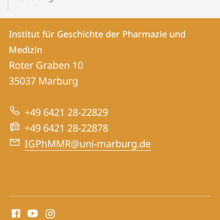
Kontakt
Kontaktinformationen
Institut für Geschichte der Pharmazie und
Institut
und
Medizin
für
Informationen
Roter Graben 10
Geschichte
35037
Marburg
zur
der
Website
Pharmazie
+49 6421 28-22829
und
+49 6421 28-22878
Medizin
IGPhMMR@uni-marburg.de
Social