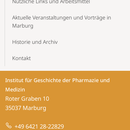
Nützliche Links und Arbeitsmittel
Aktuelle Veranstaltungen und Vorträge in
Marburg
Historie und Archiv
Kontakt
Kontakt
Kontaktinformationen
Institut für Geschichte der Pharmazie und
Institut
und
Medizin
für
Informationen
Roter Graben 10
Geschichte
35037
Marburg
zur
der
Website
Pharmazie
+49 6421 28-22829