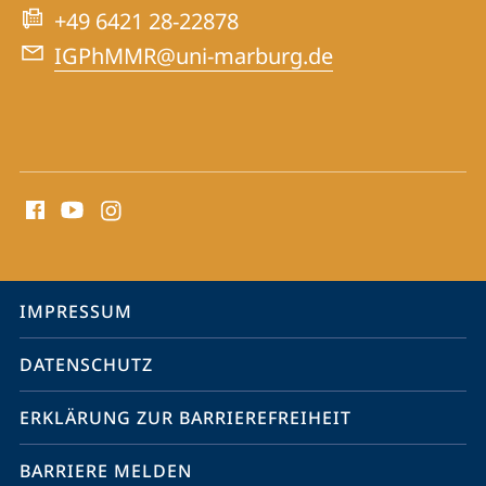
und
+49 6421 28-22878
Medizin
IGPhMMR@uni-marburg.de
Social
Media
Kontakte
Service-
IMPRESSUM
Navigation
DATENSCHUTZ
ERKLÄRUNG ZUR BARRIEREFREIHEIT
BARRIERE MELDEN