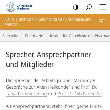
Mobile-
Navigation
FB 16 | Institut für Geschichte der Pharmazie und
Medizin
Breadcrumb-
Startseite
Pharmazie
Institut für Geschichte der Pharma
Navigation
Hauptinhalt
Sprecher, Ansprechpartner
und Mitglieder
Die Sprecher der Arbeitsgruppe "Marburger
Gespräche zur Alten Heilkunde" sind
Prof. Dr.
Tanja Pommerening
und
Prof. Dr. Nils P. Heeßel
.
Als Ansprechpartnerin steht Ihnen gerne
Marta