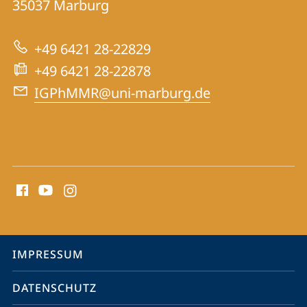
35037
Marburg
zur
der
Website
Pharmazie
+49 6421 28-22829
und
+49 6421 28-22878
Medizin
IGPhMMR@uni-marburg.de
Social
Media
Kontakte
Service-
IMPRESSUM
Navigation
DATENSCHUTZ