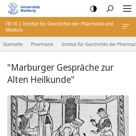
Mobile-
Navigation
FB 16 | Institut für Geschichte der Pharmazie und
Medizin
Breadcrumb-
Startseite
Pharmazie
Institut für Geschichte der Pharma
Navigation
Hauptinhalt
"Marburger Gespräche zur
Alten Heilkunde"