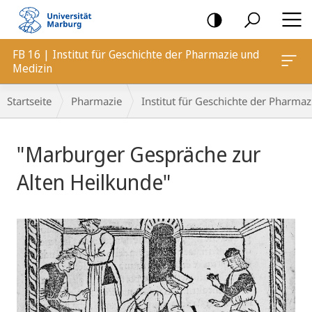
Mobile-
Navigation
FB 16 | Institut für Geschichte der Pharmazie und
Medizin
Breadcrumb-
Startseite
Pharmazie
Institut für Geschichte der Pharma
Navigation
Hauptinhalt
"Marburger Gespräche zur
Alten Heilkunde"