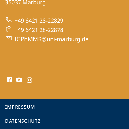
35037
Marburg
zur
der
Website
Pharmazie
+49 6421 28-22829
und
+49 6421 28-22878
Medizin
IGPhMMR@uni-marburg.de
Social
Media
Kontakte
Service-
IMPRESSUM
Navigation
DATENSCHUTZ