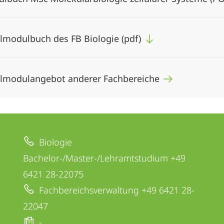
ilmodulbuch des FB Biologie (pdf)
ilmodulangebot anderer Fachbereiche
Biologie
Bachelor-/Master-/Lehramtstudium +49
6421 28-22075
Fachbereichsverwaltung +49 6421 28-
22047
-