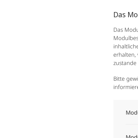
Das Mo
Das Modul
Modulbesc
inhaltlic
erhalten,
zustande
Bitte gew
informier
Modu
Modu