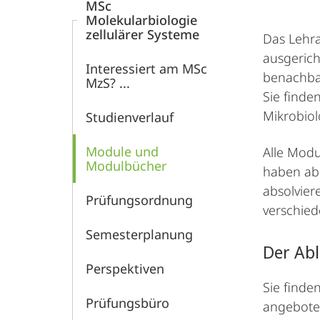
MSc
Molekularbiologie
zellulärer Systeme
Das Lehra
ausgerich
Interessiert am MSc
benachbar
MzS? ...
Sie find
Mikrobiol
Studienverlauf
Module und
Alle Modu
Modulbücher
haben ab
absolvier
Prüfungs­ordnung
verschie
Semester­­planung
Der Ab
Perspektiven
Sie finde
Prüfungsbüro
angeboten