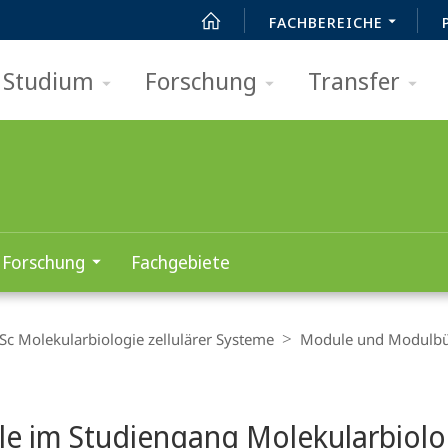
FACHBEREICHE
Studium
Forschung
Transfer
Forschung
Fachgebiete
c Molekularbiologie zellulärer Systeme
Module und Modulb
t
e im Studiengang Molekularbiolog