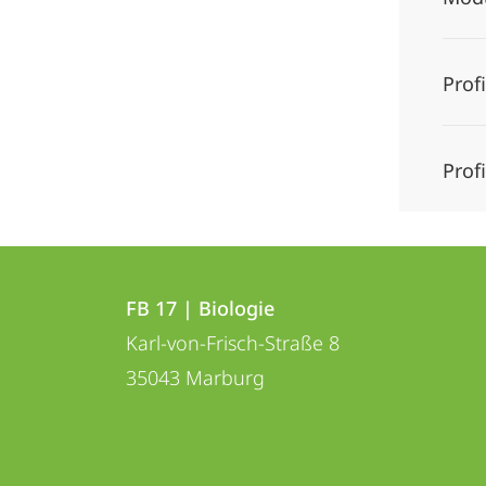
Prof
Prof
Kontakt
Kontaktinformationen
und
FB 17 | Biologie
FB
Karl-von-Frisch-Straße 8
Informationen
17
35043
Marburg
zur
|
Biologie
Website