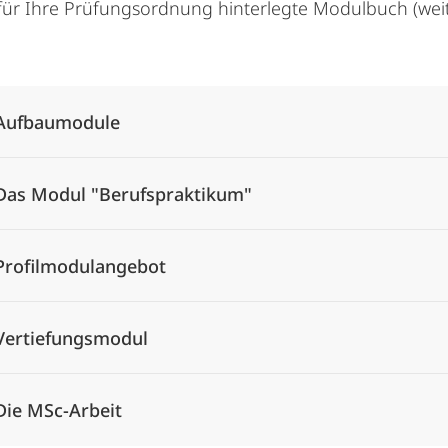
 für Ihre Prüfungsordnung hinterlegte Modulbuch (weite
Alle Elemente ausklappen
Aufbaumodule
Das Modul "Berufspraktikum"
Profilmodulangebot
Vertiefungsmodul
Die MSc-Arbeit