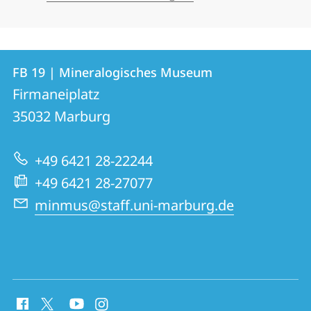
Kontakt
Kontaktinformationen
FB 19 | Mineralogisches Museum
FB
und
Firmaneiplatz
19
Informationen
35032
Marburg
|
zur
Mineralogisches
+49 6421 28-22244
Website
Museum
+49 6421 28-27077
minmus@staff.uni-marburg.de
Social