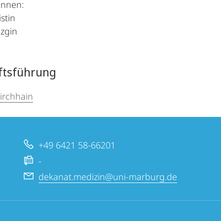
innen:
stin
zgin
ftsführung
irchhain
+49 6421 58-66201
-
dekanat.medizin@uni-marburg.de