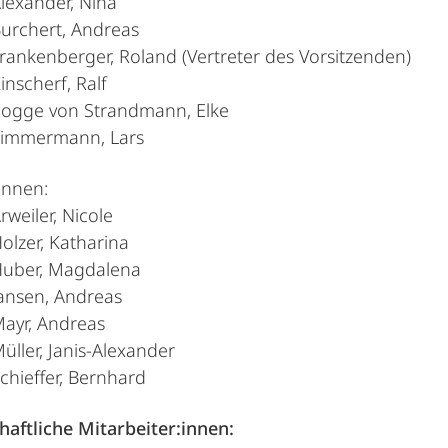
Alexander, Nina
 Burchert, Andreas
 Frankenberger, Roland (Vertreter des Vorsitzenden)
Kinscherf, Ralf
 Pogge von Strandmann, Elke
 Timmermann, Lars
innen:
Arweiler, Nicole
Holzer, Katharina
 Huber, Magdalena
 Jansen, Andreas
 Mayr, Andreas
Müller, Janis-Alexander
Schieffer, Bernhard
aftliche Mitarbeiter:innen: