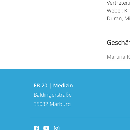
Vertreter:
Weber, Kri
Duran, Mi
Geschä
Martina K
Kontakt
Kontaktinformationen
und
FB 20 | Medizin
FB
Baldingerstraße
Informationen
20
35032
Marburg
zur
|
Medizin
Website
Social