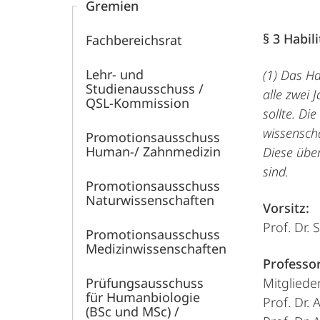
Gremien
§ 3 Habi
Fachbereichsrat
Lehr- und
(1) Das Ha
Studienausschuss /
alle zwei
QSL-Kommission
sollte. Di
wissenscha
Promotionsausschuss
Human-/ Zahnmedizin
Diese übe
sind.
Promotionsausschuss
Naturwissenschaften
Vorsitz:
Prof. Dr. 
Promotionsausschuss
Medizinwissenschaften
Professor
Prüfungsausschuss
Mitglieder
für Humanbiologie
Prof. Dr.
(BSc und MSc) /