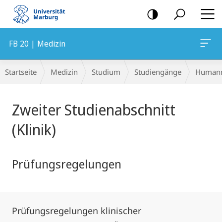
Mobile-
Navigation
FB 20 | Medizin
Breadcrumb-
Startseite
Medizin
Studium
Studiengänge
Humanm
Navigation
Hauptinhalt
Zweiter Studienabschnitt
(Klinik)
Prüfungsregelungen
Prüfungsregelungen klinischer