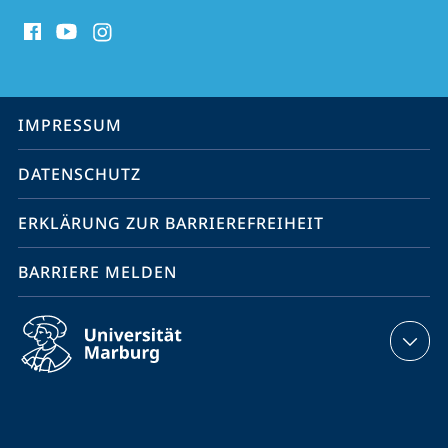
Social
Media
Kontakte
Service-
IMPRESSUM
Navigation
DATENSCHUTZ
ERKLÄRUNG ZUR BARRIEREFREIHEIT
BARRIERE MELDEN