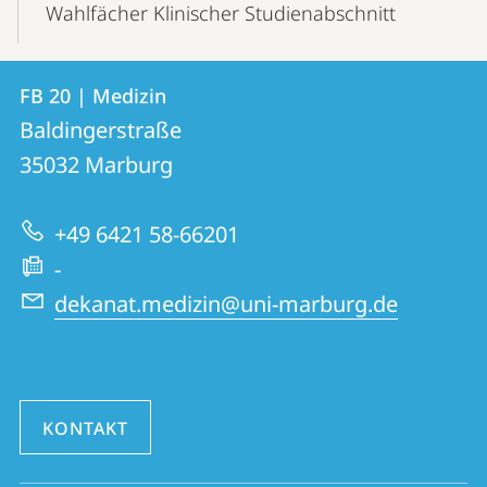
Wahlfächer Klinischer Studienabschnitt
Kontakt
Kontaktinformationen
FB 20 | Medizin
FB
und
Baldingerstraße
20
Informationen
35032
Marburg
|
zur
Medizin
+49 6421 58-66201
Website
-
dekanat.medizin@uni-marburg.de
KONTAKT