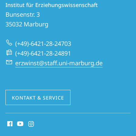
Kontakt
Kontaktinformationen
Institut für Erziehungswissenschaft
Institut
und
Bunsenstr. 3
für
Informationen
35032
Marburg
Erziehungswissenschaft
zur
(+49)-6421-28-24703
Website
(+49)-6421-28-24891
erzwinst@staff.uni-marburg.de
KONTAKT & SERVICE
Social
Media