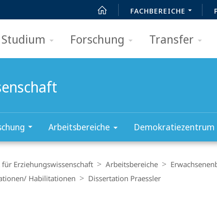
FACHBEREICHE
Studium
Forschung
Transfer
senschaft
schung
Arbeitsbereiche
Demokratiezentrum
t für Erziehungswissenschaft
Arbeitsbereiche
Erwachsenenb
ationen/ Habilitationen
Dissertation Praessler