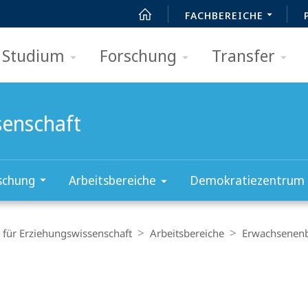
FACHBEREICHE
Studium
Forschung
Transfer
senschaft
schung
Arbeitsbereiche
Demokratiezentrum
t für Erziehungswissenschaft
Arbeitsbereiche
Erwachsenenb
t