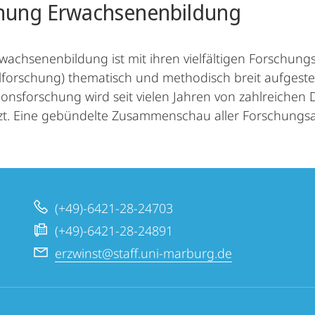
hung Erwachsenenbildung
wachsenenbildung ist mit ihren vielfältigen Forschung
elforschung) thematisch und methodisch breit aufgest
onsforschung wird seit vielen Jahren von zahlreichen
zt. Eine gebündelte Zusammenschau aller Forschungsak
(+49)-6421-28-24703
(+49)-6421-28-24891
erzwinst@staff.uni-marburg.de