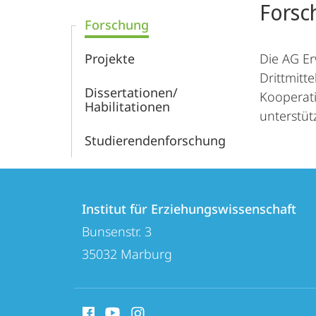
Forsc
Forschung
Projekte
Die AG Er
Drittmitt
Dissertationen/
Kooperati
Habilitationen
unterstüt
Studierendenforschung
Kontakt
Kontaktinformationen
und
Institut für Erziehungswissenschaft
Institut
Bunsenstr. 3
Informationen
für
35032
Marburg
zur
Erziehungswissenschaft
Website
Social