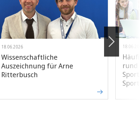
18.06.2
18.06.2026
Häufi
Wissenschaftliche
rund
Auszeichnung für Arne
Spor
Ritterbusch
Sport