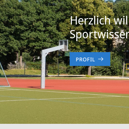
und
Herzlich wi
Motologie
Sportwisse
PROFIL