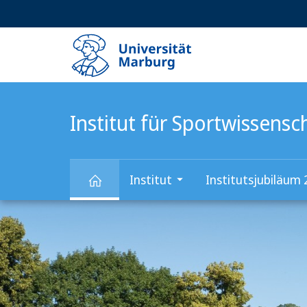
Service-
HIGH-CONTRAST VERSION
SUCHE UND SUCHERGEBNIS
Navigation
Haupt-
Navigation
Institut für Sportwissens
Institut
Institutsjubiläum
Hauptinhalt
Institut
für
Sportwissenschaft