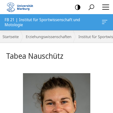
Mobile-
Navigation
FB 21 | Institut für Sportwissenschaft und
Motologie
Breadcrumb-
Startseite
Erziehungswissenschaften
Institut für Sportw
Navigation
Tabea Nauschütz