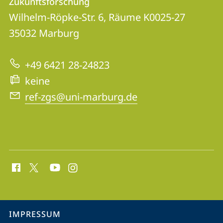
Zukunftsforschung
für
Informationen
Wilhelm-Röpke-Str. 6, Räume K0025-27
Gender
35032
Marburg
zur
Studies
Website
und
+49 6421 28-24823
feministische
keine
Zukunftsforschung
ref-zgs@uni-marburg.de
Social
Media
Kontakte
Service-
IMPRESSUM