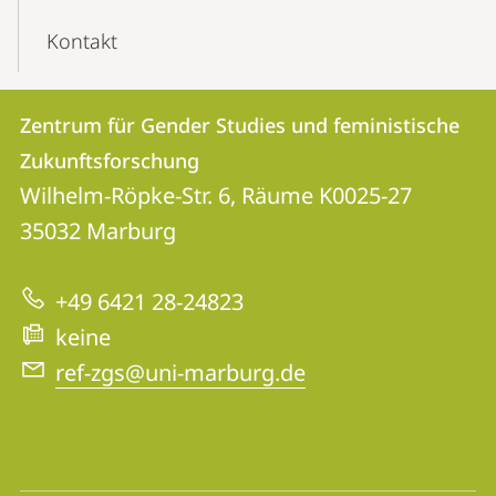
Kontakt
Kontakt
Kontaktinformationen
Zentrum für Gender Studies und feministische
Zentrum
und
Zukunftsforschung
für
Informationen
Wilhelm-Röpke-Str. 6, Räume K0025-27
Gender
35032
Marburg
zur
Studies
Website
und
+49 6421 28-24823
feministische
keine
Zukunftsforschung
ref-zgs@uni-marburg.de