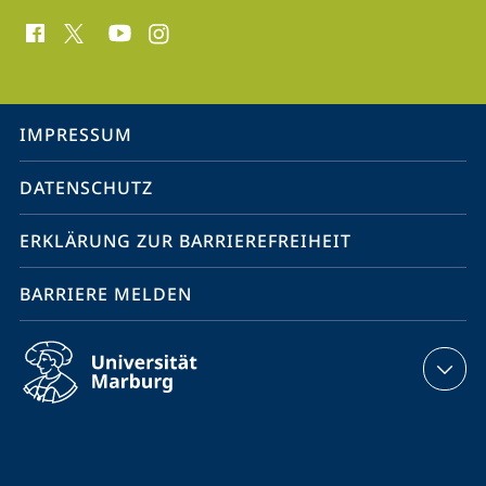
Social
Media
Kontakte
Service-
IMPRESSUM
Navigation
DATENSCHUTZ
ERKLÄRUNG ZUR BARRIEREFREIHEIT
BARRIERE MELDEN