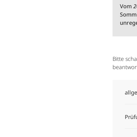
Vom
2
Sommer
unrege
Bitte sch
beantwort
allg
Prüf