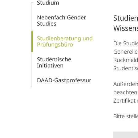
Studium
Studies
Studien
Nebenfach Gender
und
Studies
Wissen
feministische
Studienberatung und
Die Studi
Prüfungsbüro
Generelle
Zukunftsforschung
Studentische
Rückmeld
Initiativen
Studenti
DAAD-Gastprofessur
Außerdem 
beachten 
Zertifika
Bitte stel