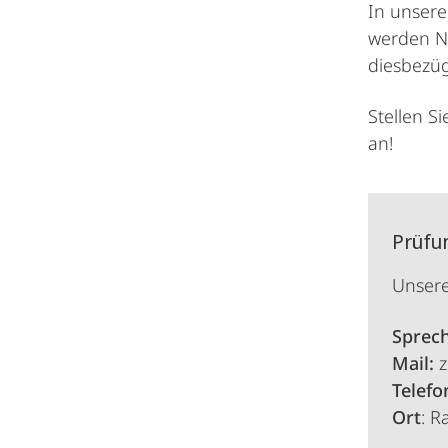
In unsere
werden No
diesbezüg
Stellen S
an!
Prüfu
Unsere
Sprec
Mail:
Telefo
Ort
: R