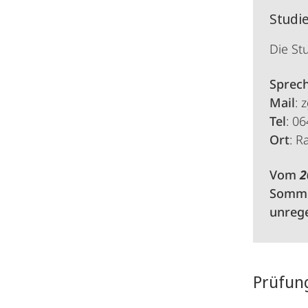
Studi
Die St
Sprec
Mail
: 
Tel
: 0
Ort
: R
Vom
2
Sommer
unrege
Prüfun