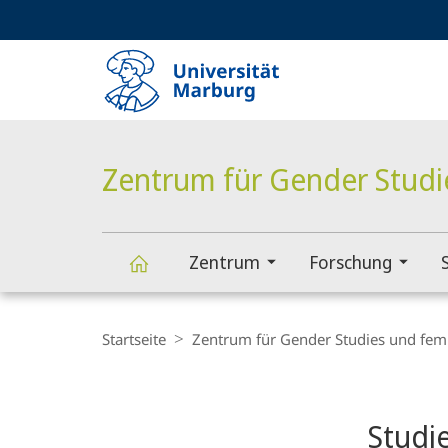
Service-
HIGH-CONTRAST VERSION
SUCHE UND SUCHERGEBNIS
Navigation
Haupt-
Navigation
Zentrum für Gender Studi
Zentrum
Forschung
Zentrum
Breadcrumb-
Navigation
Startseite
Zentrum für Gender Studies und fem
für
Content-
Navigation
Hauptinhal
Gender
Studi