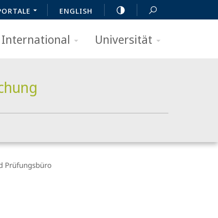
PORTALE
ENGLISH
International
Universität
schung
d Prüfungsbüro