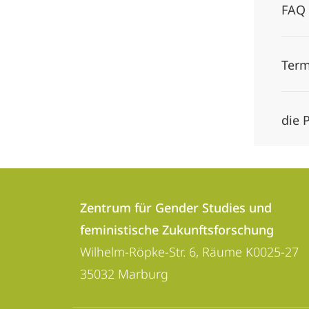
FAQ 
Term
die 
Kontakt
Kontaktinformationen
und
Zentrum für Gender Studies und
Zentrum
feministische Zukunftsforschung
Informationen
für
Wilhelm-Röpke-Str. 6, Räume K0025-27
zur
Gender
35032
Marburg
Studies
Website