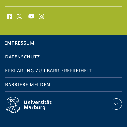
Social
Media
Kontakte
Service-
IMPRESSUM
Navigation
DATENSCHUTZ
ERKLÄRUNG ZUR BARRIEREFREIHEIT
BARRIERE MELDEN