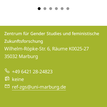
Kontakt
Kontaktinformationen
Zentrum für Gender Studies und feministische
Zentrum
und
Zukunftsforschung
für
Informationen
Wilhelm-Röpke-Str. 6, Räume K0025-27
Gender
35032
Marburg
zur
Studies
Website
und
+49 6421 28-24823
feministische
keine
Zukunftsforschung
ref-zgs@uni-marburg.de