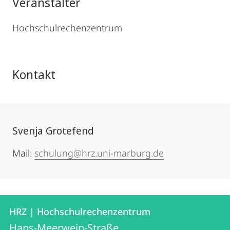
Veranstalter
Hochschulrechenzentrum
Kontakt
Svenja Grotefend
Mail:
schulung@hrz.uni-marburg.de
Kontakt
Kontaktinformationen
HRZ | Hochschulrechenzentrum
HRZ
und
Hans-Meerwein-Straße