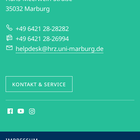
|
Informationen
35032
Marburg
Hochschulrechenzentrum
zur
+49 6421 28-28282
Website
+49 6421 28-26994
helpdesk@hrz.uni-marburg.de
KONTAKT & SERVICE
Social
Media
Kontakte
Service-