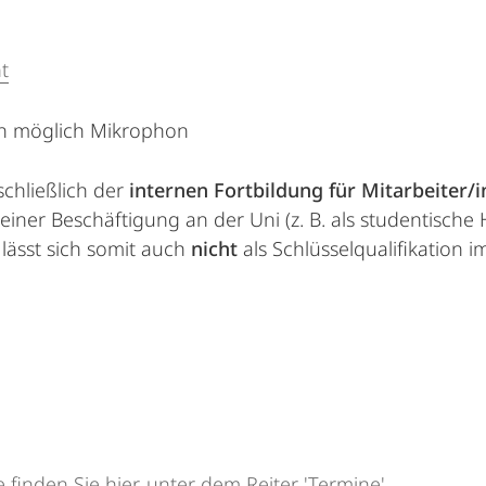
t
nn möglich Mikrophon
chließlich der
internen Fortbildung für Mitarbeiter/
er Beschäftigung an der Uni (z. B. als studentische Hi
lässt sich somit auch
nicht
als Schlüsselqualifikation
finden Sie hier, unter dem Reiter 'Termine'.