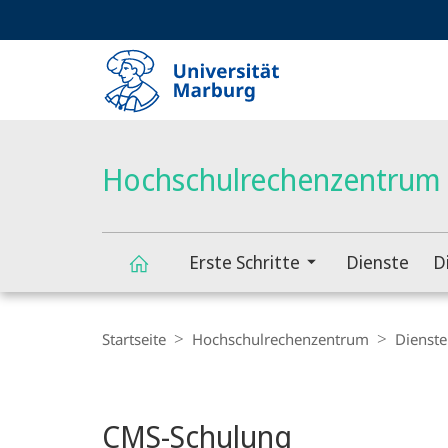
Service-
HIGH-CONTRAST VERSION
SUCHE UND SUCHERGEBNIS
Navigation
Haupt-
Navigation
Hochschulrechenzentrum
Erste Schritte
Dienste
D
Hochschulrechenzentrum
Breadcrumb-
Navigation
Startseite
Hochschulrechenzentrum
Dienste
Hauptinhalt
CMS-Schulung