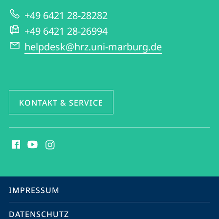
zur
+49 6421 28-28282
Website
+49 6421 28-26994
helpdesk@hrz.uni-marburg.de
KONTAKT & SERVICE
Social
Media
Kontakte
Service-
IMPRESSUM
Navigation
DATENSCHUTZ