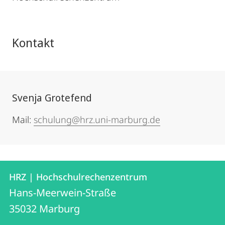
Kontakt
Svenja Grotefend
Mail:
schulung@hrz.uni-marburg.de
Kontakt
Kontaktinformationen
HRZ | Hochschulrechenzentrum
HRZ
und
Hans-Meerwein-Straße
|
Informationen
35032
Marburg
Hochschulrechenzentrum