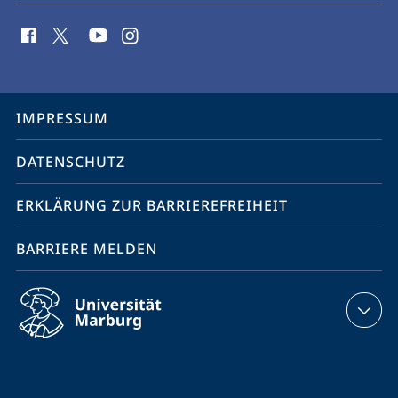
Social
Media
Kontakte
Service-
IMPRESSUM
Navigation
DATENSCHUTZ
ERKLÄRUNG ZUR BARRIEREFREIHEIT
BARRIERE MELDEN