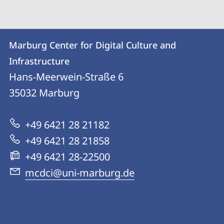
Kontakt
Kontaktinformationen
Marburg Center for Digital Culture and
Marburg
und
Infrastructure
Center
Informationen
Hans-Meerwein-Straße 6
for
35032
Marburg
zur
Digital
Website
Culture
+49 6421 28 21182
and
+49 6421 28 21858
Infrastructure
+49 6421 28-22500
mcdci@uni-marburg.de