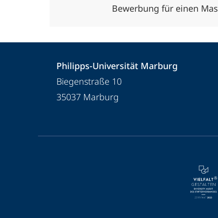
Bewerbung für einen Mas
Kontakt
Kontaktinformationen
Philipps-Universität Marburg
und
Philipps-
Biegenstraße 10
Informationen
Universität
35037
Marburg
Marburg
zur
Website
Service-
Navigation
und
Social
Media