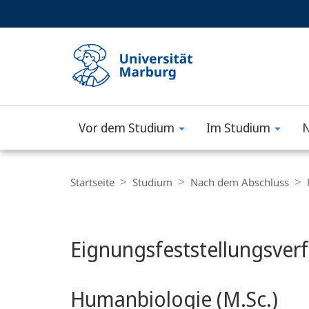
Service-
HIGH-CONTRAST VERSION
SUCHE UND SUCHERGEBNIS
Navigation
Haupt-
Navigation
Vor dem Studium
Im Studium
N
Philipps-
Universität
Breadcrumb-
Navigation
Startseite
Studium
Nach dem Abschluss
Marburg
Hauptinhalt
Eignungsfeststellungsve
Humanbiologie (M.Sc.)