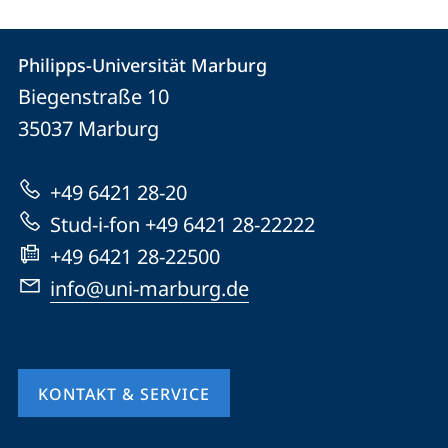
Kontakt
Kontaktinformationen
Philipps-Universität Marburg
Philipps-
und
Biegenstraße 10
Universität
Informationen
35037
Marburg
Marburg
zur
+49 6421 28-20
Website
Stud-i-fon +49 6421 28-22222
+49 6421 28-22500
info@uni-marburg.de
KONTAKT & SERVICE