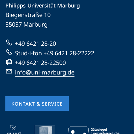
Kontakt
Kontaktinformationen
Philipps-Universität Marburg
Philipps-
und
Biegenstraße 10
Universität
Informationen
35037
Marburg
Marburg
zur
+49 6421 28-20
Website
Stud-i-fon +49 6421 28-22222
+49 6421 28-22500
info@uni-marburg.de
KONTAKT & SERVICE
Mobile-