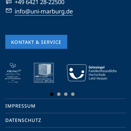
+49 6421 28-22500
info@uni-marburg.de
KONTAKT & SERVICE
Mobile-
Service-
Navigation
und
Social
IMPRESSUM
Media
Kontakte
DATENSCHUTZ