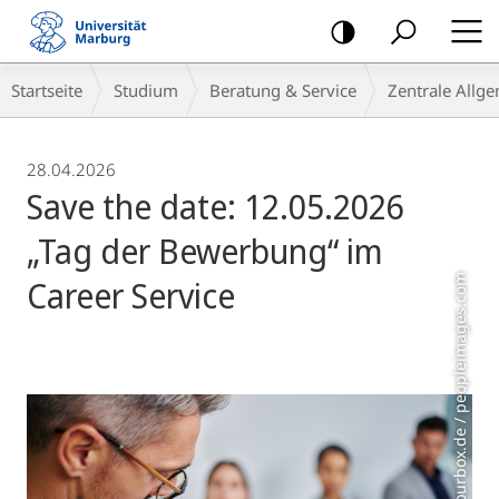
Mobile-
Navigation
Breadcrumb-
Startseite
Studium
Beratung & Service
Zentrale Allg
Navigation
28.04.2026
Save the date: 12.05.2026
„Tag der Bewerbung“ im
Modell Foto: Colourbox.de / peopleimages.com
Career Service