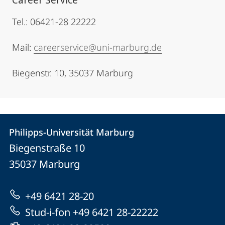
Tel.: 06421-28 22222
Mail:
careerservice@uni-marburg.de
Biegenstr. 10, 35037 Marburg
Kontakt
Kontaktinformationen
Philipps-Universität Marburg
Philipps-
und
Biegenstraße 10
Universität
Informationen
35037
Marburg
Marburg
zur
+49 6421 28-20
Website
Stud-i-fon +49 6421 28-22222