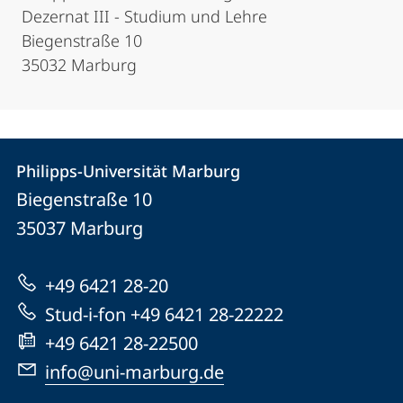
Dezernat III - Studium und Lehre
Biegenstraße 10
35032 Marburg
Kontakt
Kontaktinformationen
Philipps-Universität Marburg
Philipps-
und
Biegenstraße 10
Universität
Informationen
35037
Marburg
Marburg
zur
+49 6421 28-20
Website
Stud-i-fon +49 6421 28-22222
+49 6421 28-22500
info@uni-marburg.de