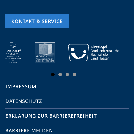
KONTAKT & SERVICE
Mobile-
Service-
Navigation
und
Social
IMPRESSUM
Media
Kontakte
DATENSCHUTZ
ERKLÄRUNG ZUR BARRIEREFREIHEIT
BARRIERE MELDEN