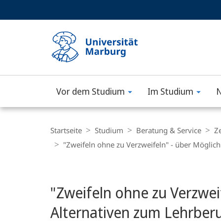
Service-
HIGH-CONTRAST VERSION
SUCHE UND SUCHERGEBNIS
Navigation
Haupt-
Navigation
Vor dem Studium
Im Studium
N
Philipps-
Universität
Breadcrumb-
Navigation
Startseite
Studium
Beratung & Service
Z
Marburg
"Zweifeln ohne zu Verzweifeln" - über Möglic
Hauptinhalt
"Zweifeln ohne zu Verzwe
Alternativen zum Lehrber