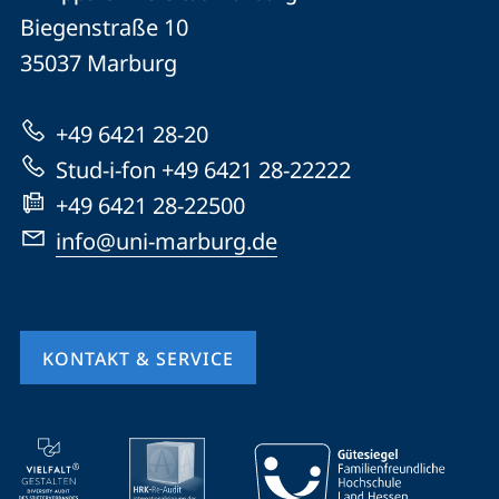
Philipps-
und
Biegenstraße 10
Universität
Informationen
35037
Marburg
Marburg
zur
+49 6421 28-20
Website
Stud-i-fon +49 6421 28-22222
+49 6421 28-22500
info@uni-marburg.de
KONTAKT & SERVICE
Mobile-
Service-