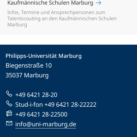
Kaufmännische Schulen Marburg
Infos, Termine und Ansprechpersonen zum
Talentscouting an den Kaufmännischen Schulen
Marburg
Kontakt
Kontaktinformationen
Philipps-Universität Marburg
Philipps-
und
Biegenstraße 10
Universität
Informationen
35037
Marburg
Marburg
zur
+49 6421 28-20
Website
Stud-i-fon +49 6421 28-22222
+49 6421 28-22500
info@uni-marburg.de