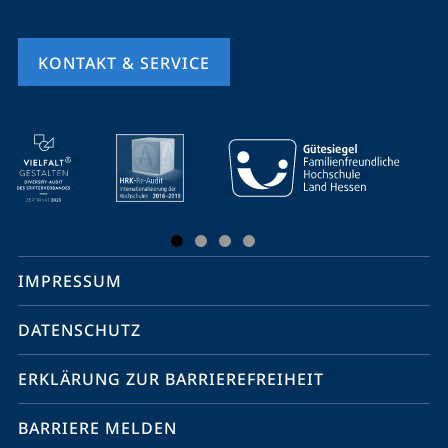
KONTAKT & SERVICE
Mobile-
Service-
Navigation
und
Social
IMPRESSUM
Media
Kontakte
DATENSCHUTZ
ERKLÄRUNG ZUR BARRIEREFREIHEIT
BARRIERE MELDEN