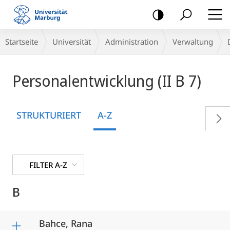
Mobile-
Navigation
Breadcrumb-
Startseite
Universität
Administration
Verwaltung
Navigation
Personalentwicklung (II B 7)
STRUKTURIERT
A-Z
FILTER A-Z
B
Bahce, Rana