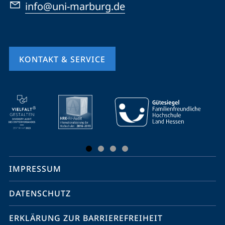
info@uni-marburg.de
KONTAKT & SERVICE
Mobile-
Service-
Navigation
und
Social
IMPRESSUM
Media
Kontakte
DATENSCHUTZ
ERKLÄRUNG ZUR BARRIEREFREIHEIT