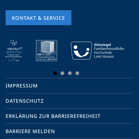
KONTAKT & SERVICE
Mobile-
Service-
Navigation
und
Social
IMPRESSUM
Media
Kontakte
DATENSCHUTZ
ERKLÄRUNG ZUR BARRIEREFREIHEIT
BARRIERE MELDEN