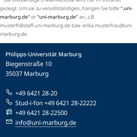
gezeigt. Um sie zu vervollständigen, hängen Sie bitte
".uni-
marburg.de"
or
"uni-marburg.de"
an, z.B.
musterfr@staff.uni-marburg.de bzw. erika.musterfrau@uni-
marburg.de.
Kontakt
Kontaktinformationen
Philipps-Universität Marburg
Philipps-
und
Biegenstraße 10
Universität
Informationen
35037
Marburg
Marburg
zur
+49 6421 28-20
Website
Stud-i-fon +49 6421 28-22222
+49 6421 28-22500
info@uni-marburg.de