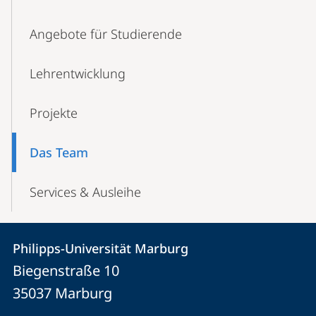
Angebote für Studierende
Lehrentwicklung
Projekte
Das Team
Services & Ausleihe
Kontakt
Kontaktinformationen
Philipps-Universität Marburg
Philipps-
und
Biegenstraße 10
Universität
Informationen
35037
Marburg
Marburg