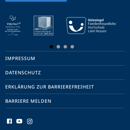
Mobile-
Service-
Navigation
und
Social
IMPRESSUM
Media
Kontakte
DATENSCHUTZ
ERKLÄRUNG ZUR BARRIEREFREIHEIT
BARRIERE MELDEN