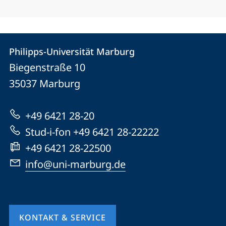
Kontakt
Kontaktinformationen
Philipps-Universität Marburg
Philipps-
und
Biegenstraße 10
Universität
Informationen
35037
Marburg
Marburg
zur
+49 6421 28-20
Website
Stud-i-fon +49 6421 28-22222
+49 6421 28-22500
info@uni-marburg.de
KONTAKT & SERVICE