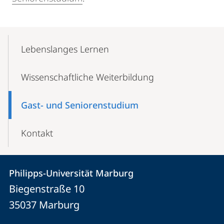
Mobile-
Content-
Lebenslanges Lernen
Navigation
Wissenschaftliche Weiterbildung
Gast- und Seniorenstudium
Kontakt
Kontakt
Kontaktinformationen
Philipps-Universität Marburg
Philipps-
und
Biegenstraße 10
Universität
Informationen
35037
Marburg
Marburg