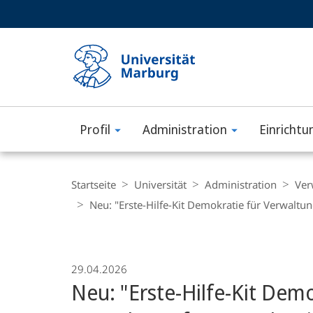
Service-
HIGH-CONTRAST VERSION
SUCHE UND SUCHERGEBNIS
Navigation
Haupt-
Navigation
Profil
Administration
Einrichtu
Philipps-
Universität
Breadcrumb-
Navigation
Startseite
Universität
Administration
Ver
Marburg
Neu: "Erste-Hilfe-Kit Demokratie für Verwalt
29.04.2026
Neu: "Erste-Hilfe-Kit Dem