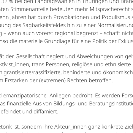
 32 % bei den Landtagswahlen in Thüringen und Brand
hten Stimmenanteile bedeuten mehr Mitspracherecht 
zehn Jahren hat durch Provokationen und Populismus 
ng des Sagbarkeitsfeldes hin zu einer Normalisierun
 – wenn auch vorerst regional begrenzt – schafft nicht
so die materielle Grundlage für eine Politik der Exklu
ität der Gesellschaft negiert und Abweichungen von ge
tivist_innen, trans Personen, religiöse und ethnisier
igrantisierte/rassifizierte, behinderte und ökonomisch
em Erstarken der (extremen) Rechten betroffen.
und emanzipatorische Anliegen bedroht: Es werden For
d das finanzielle Aus von Bildungs- und Beratungsinsti
feindet und diffamiert.
torik ist, sondern ihre Akteur_innen ganz konkrete Ziel