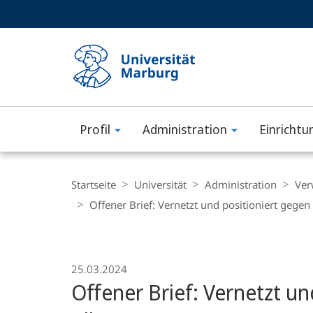
Service-
HIGH-CONTRAST VERSION
SUCHE UND SUCHERGEBNIS
Navigation
Haupt-
Navigation
Profil
Administration
Einrichtu
Philipps-
Universität
Breadcrumb-
Navigation
Startseite
Universität
Administration
Ver
Marburg
Offener Brief: Vernetzt und positioniert gegen
25.03.2024
Offener Brief: Vernetzt u