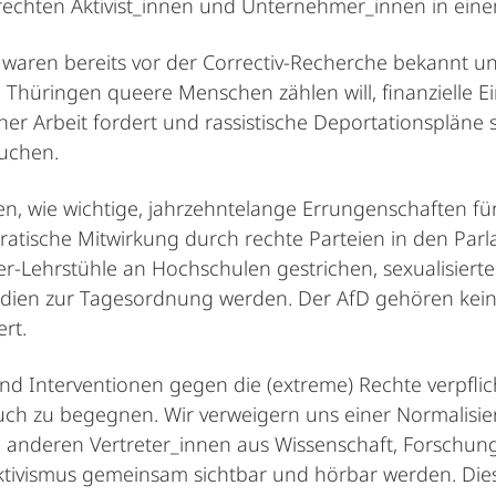
 rechten Aktivist_innen und Unternehmer_innen in ein
waren bereits vor der Correctiv-Recherche bekannt un
 Thüringen queere Menschen zählen will, finanzielle E
scher Arbeit fordert und rassistische Deportationsplän
suchen.
n, wie wichtige, jahrzehntelange Errungenschaften f
atische Mitwirkung durch rechte Parteien in den Pa
r-Lehrstühle an Hochschulen gestrichen, sexualisierte 
edien zur Tagesordnung werden. Der AfD gehören kein
rt.
nd Interventionen gegen die (extreme) Rechte verpflic
uch zu begegnen. Wir verweigern uns einer Normalisie
 anderen Vertreter_innen aus Wissenschaft, Forschung,
 Aktivismus gemeinsam sichtbar und hörbar werden. Die