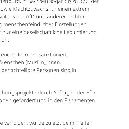
enburg, in Sachsen sogar bis zu 37% der
sowie Machtzuwachs für einen extrem
seitens der AfD und anderer rechter
g menschenfeindlicher Einstellungen
 nur eine gesellschaftliche Legitimierung
sion.
ltenden Normen sanktioniert.
te Menschen (Muslim_innen,
 benachteiligte Personen sind in
schungsprojekte durch Anfragen der AfD
tutionen gefordert und in den Parlamenten
e verfolgen, wurde zuletzt beim Treffen