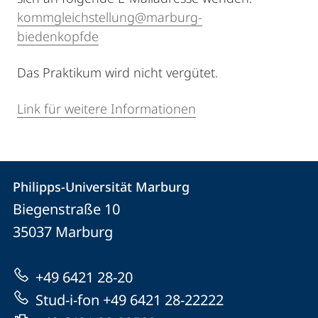
kommgleichstellung@marburg-
biedenkopfde
Das Praktikum wird nicht vergütet.
Link für weitere Informationen
Kontakt
Kontaktinformationen
Philipps-Universität Marburg
Philipps-
und
Biegenstraße 10
Universität
Informationen
35037
Marburg
Marburg
zur
+49 6421 28-20
Website
Stud-i-fon +49 6421 28-22222