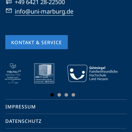
+49 6421 28-22500
info@uni-marburg.de
KONTAKT & SERVICE
Mobile-
Service-
Navigation
und
Social
IMPRESSUM
Media
Kontakte
DATENSCHUTZ