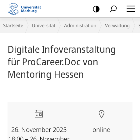
Mobile-
Navigation
Breadcrumb-
Startseite
Universität
Administration
Verwaltung
Navigation
Hauptinhalt
Digitale Infoveranstaltung
für ProCareer.Doc von
Mentoring Hessen
26. November 2025
online
18:00 – 26. November