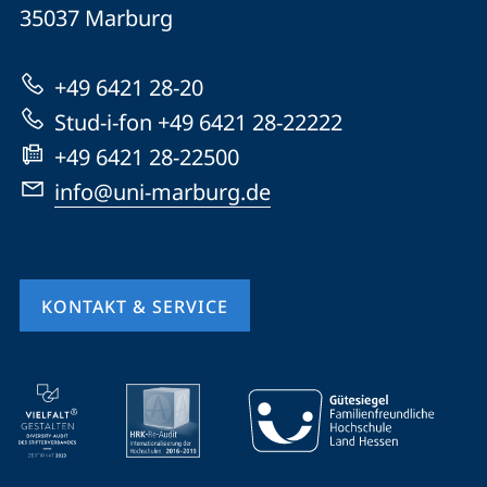
Universität
Informationen
35037
Marburg
Marburg
zur
+49 6421 28-20
Website
Stud-i-fon +49 6421 28-22222
+49 6421 28-22500
info@uni-marburg.de
KONTAKT & SERVICE
Mobile-
Service-
Navigation