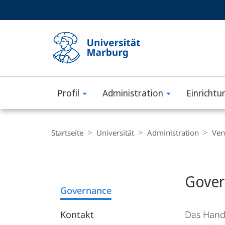
Service-
HIGH-CONTRAST VERSION
SUCHE UND SUCHERGEBNIS
Navigation
Haupt-
Navigation
Profil
Administration
Einrichtu
Philipps-
Universität
Breadcrumb-
Navigation
Startseite
Universität
Administration
Ver
Marburg
Content-
Navigation
Hauptinhal
Gover
Governance
Kontakt
Das Hand