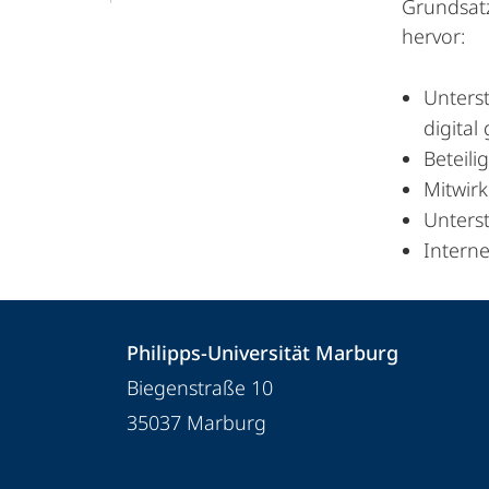
Grundsatz
hervor:
Unterst
digital
Beteil
Mitwirk
Unters
Intern
Kontakt
Kontaktinformationen
Philipps-Universität Marburg
und
Philipps-
Biegenstraße 10
Informationen
Universität
35037
Marburg
Marburg
zur