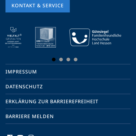
KONTAKT & SERVICE
Mobile-
Service-
Navigation
und
Social
IMPRESSUM
Media
Kontakte
DATENSCHUTZ
ERKLÄRUNG ZUR BARRIEREFREIHEIT
BARRIERE MELDEN