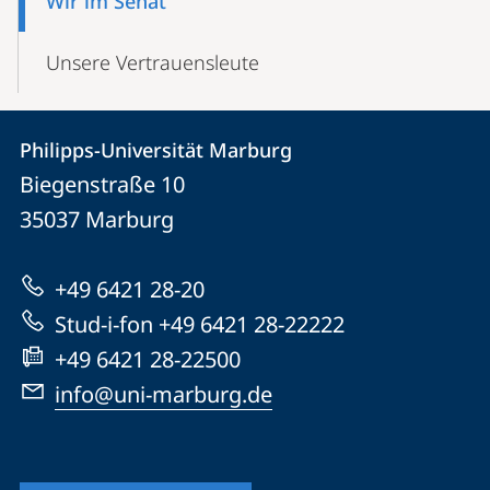
Wir im Senat
Unsere Vertrauensleute
Kontakt
Kontaktinformationen
Philipps-Universität Marburg
Philipps-
und
Biegenstraße 10
Universität
Informationen
35037
Marburg
Marburg
zur
+49 6421 28-20
Website
Stud-i-fon +49 6421 28-22222
+49 6421 28-22500
info@uni-marburg.de