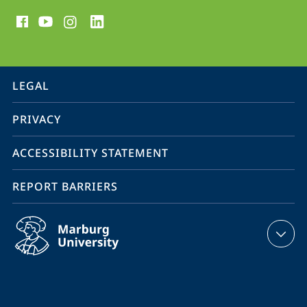
social
media
contact
information
service
LEGAL
navigation
PRIVACY
ACCESSIBILITY STATEMENT
REPORT BARRIERS