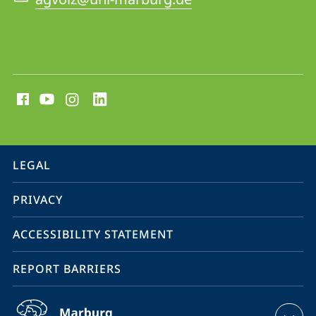
social
media
contact
information
service
LEGAL
navigation
PRIVACY
ACCESSIBILITY STATEMENT
REPORT BARRIERS