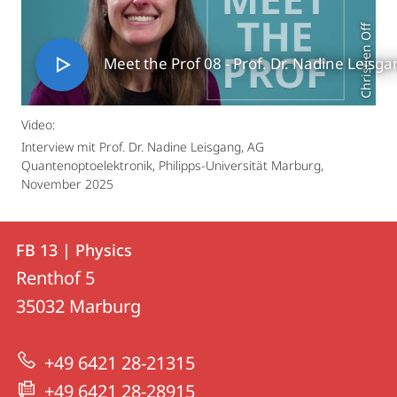
Christien Off
Meet the Prof 08 - Prof. Dr. Nadine Leisg
Video:
Interview mit Prof. Dr. Nadine Leisgang, AG
Quantenoptoelektronik, Philipps-Universität Marburg,
November 2025
Contact
Contact
FB 13 | Physics
details
Renthof 5
FB
35032
Marburg
13
|
+49 6421 28-21315
Physics
+49 6421 28-28915