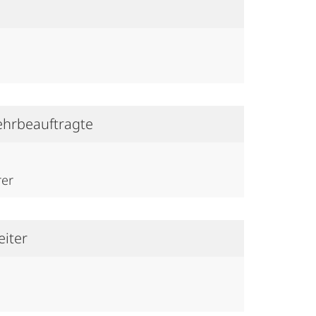
Lehrbeauftragte
rer
eiter