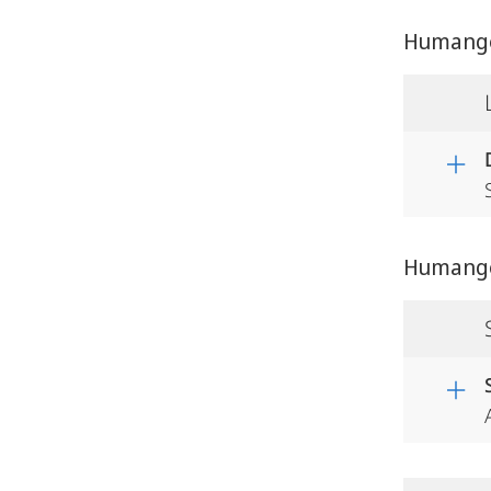
Humange
Humange