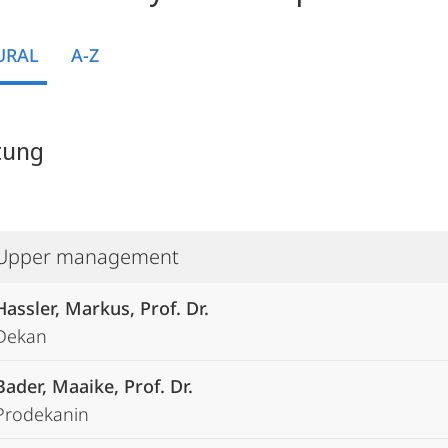
URAL
A-Z
tung
Upper management
Hassler, Markus, Prof. Dr.
Dekan
Bader, Maaike, Prof. Dr.
Prodekanin