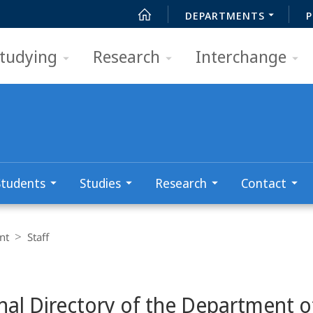
DEPARTMENTS
P
tudying
Research
Interchange
Students
Studies
Research
Contact
nt
Staff
nal Directory of the Department 