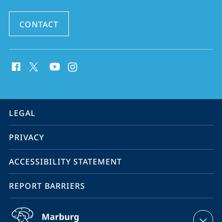
CONTACT
social
media
contact
information
service
LEGAL
navigation
PRIVACY
ACCESSIBILITY STATEMENT
REPORT BARRIERS