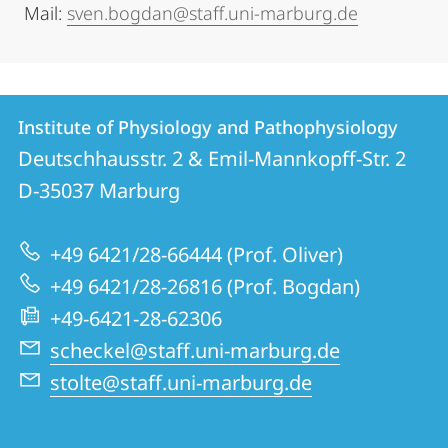
Mail:
sven.bogdan@staff.uni-marburg.de
Contact
Contact
Institute of Physiology and Pathophysiology
details
Deutschhausstr. 2 & Emil-Mannkopff-Str. 2
Institute
D-35037
Marburg
of
Physiology
+49 6421/28-66444 (Prof. Oliver)
and
+49 6421/28-26816 (Prof. Bogdan)
Pathophysiology
+49-6421-28-62306
scheckel@staff.uni-marburg.de
stolte@staff.uni-marburg.de