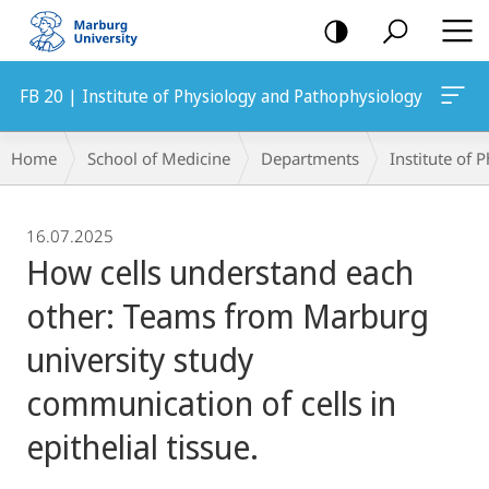
mobile
navigation
FB 20 | Institute of Physiology and Pathophysiology
Breadcrumb-
Home
School of Medicine
Departments
Institute of
Navigation
16.07.2025
How cells understand each
other: Teams from Marburg
university study
communication of cells in
epithelial tissue.